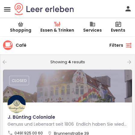
Shopping
Essen & Trinken
Services
Events
Café
Filters
Showing
4
results
CLOSED
J. Bünting Coloniale
Genuss und Lebensart seit 1806 Endlich haben Sie wieder die Möglichkeit, in unsere Genusswelt…
0491 925 00 60
Brunnenstraße 39