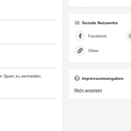
Soziale Netzwerke
Facebook
Other
len Spam zu vermeiden.
Impressumsangaben
Oelrichs e.K.
Mehr anzeigen
Inhaber: Udo Graventein
Bahnhofsring 28
26789 Leer
Deutschland
Tel.: 0491 2029
Fax: 0491 5930