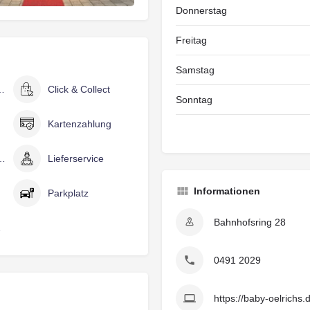
Donnerstag
Freitag
Samstag
per Video
Click & Collect
Sonntag
Kartenzahlung
 Kartenzahlung
Lieferservice
Informationen
Parkplatz
Bahnhofsring 28
elle
0491 2029
https://baby-oelrichs.