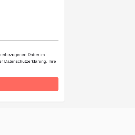
E-Mail: info@baby-oelrichs.de
Registergericht: Amtsgericht A
Registernummer: HRA 110060
Umsatzsteuer-Identifikations
DE336956371
sonenbezogenen Daten im
rer
Datenschutzerklärung
. Ihre