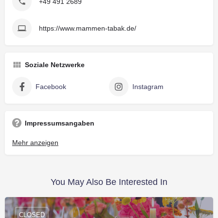
+49 491 2689
https://www.mammen-tabak.de/
Soziale Netzwerke
Facebook
Instagram
Impressumsangaben
Tabakwaren H.Mammen
Mehr anzeigen
Hans Helge Mammen
Mühlenstraße 25 26789 Leer Deutschland
Telefon: 0491 2689
You May Also Be Interested In
Mail: shop@mammen-tabak.de
Andere zur Verfügung gestellte Online-Kommunikationsmittel:
01721306281
CLOSED
Umsatzsteuer-Identifikationsnummer(n): DE336107734